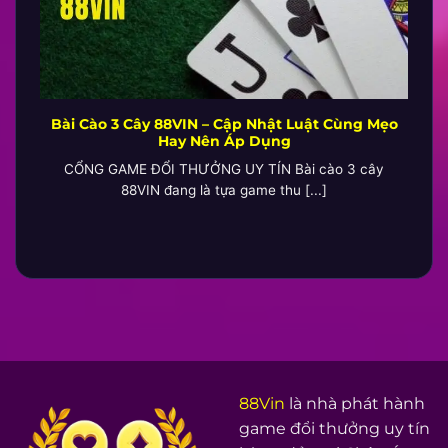
Bài Cào 3 Cây 88VIN – Cập Nhật Luật Cùng Mẹo
Hay Nên Áp Dụng
CỔNG GAME ĐỔI THƯỞNG UY TÍN Bài cào 3 cây
88VIN đang là tựa game thu [...]
88Vin
là nhà phát hành
game đổi thưởng uy tín