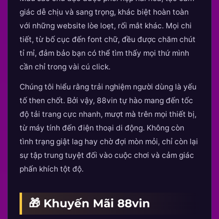
giác dễ chịu và sang trọng, khác biệt hoàn toàn
với những website lòe loẹt, rối mắt khác. Mọi chi
tiết, từ bố cục đến font chữ, đều được chăm chút
tỉ mỉ, đảm bảo bạn có thể tìm thấy mọi thứ mình
cần chỉ trong vài cú click.
Chúng tôi hiểu rằng trải nghiệm người dùng là yếu
tố then chốt. Bởi vậy, 88vin tự hào mang đến tốc
độ tải trang cực nhanh, mượt mà trên mọi thiết bị,
từ máy tính đến điện thoại di động. Không còn
tình trạng giật lag hay chờ đợi mòn mỏi, chỉ còn lại
sự tập trung tuyệt đối vào cuộc chơi và cảm giác
phấn khích tột độ.
🎁 Khuyến Mãi 88vin