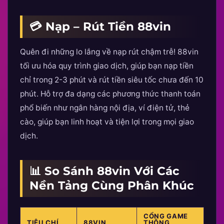
💳 Nạp – Rút Tiền 88vin
Quên đi những lo lắng về nạp rút chậm trễ! 88vin
tối ưu hóa quy trình giao dịch, giúp bạn nạp tiền
chỉ trong 2-3 phút và rút tiền siêu tốc chưa đến 10
phút. Hỗ trợ đa dạng các phương thức thanh toán
phổ biến như ngân hàng nội địa, ví điện tử, thẻ
cào, giúp bạn linh hoạt và tiện lợi trong mọi giao
dịch.
📊 So Sánh 88vin Với Các
Nền Tảng Cùng Phân Khúc
CỔNG GAME
TIÊU CHÍ
88VIN
THÔNG