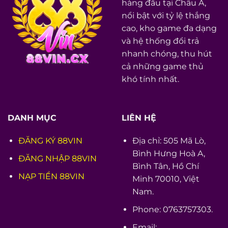
hàng đầu tại Châu Á,
nổi bật với tỷ lệ thắng
cao, kho game đa dạng
và hệ thống đổi trả
nhanh chóng, thu hút
cả những game thủ
khó tính nhất.
DANH MỤC
LIÊN HỆ
ĐĂNG KÝ 88VIN
Địa chỉ: 505 Mã Lò,
Bình Hưng Hoà A,
ĐĂNG NHẬP 88VIN
Bình Tân, Hồ Chí
NẠP TIỀN 88VIN
Minh 70010, Việt
Nam.
Phone: 0763757303.
Email: