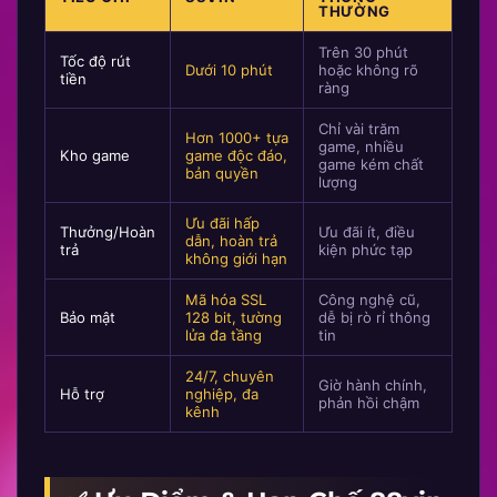
THƯỜNG
Trên 30 phút
Tốc độ rút
Dưới 10 phút
hoặc không rõ
tiền
ràng
Chỉ vài trăm
Hơn 1000+ tựa
game, nhiều
Kho game
game độc đáo,
game kém chất
bản quyền
lượng
Ưu đãi hấp
Thưởng/Hoàn
Ưu đãi ít, điều
dẫn, hoàn trả
trả
kiện phức tạp
không giới hạn
Mã hóa SSL
Công nghệ cũ,
Bảo mật
128 bit, tường
dễ bị rò rỉ thông
lửa đa tầng
tin
24/7, chuyên
Giờ hành chính,
Hỗ trợ
nghiệp, đa
phản hồi chậm
kênh