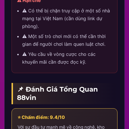
⚠️ Hạn chế
⚠️ Có thể bị chặn truy cập ở một số nhà
mạng tại Việt Nam (cần dùng link dự
phòng).
⚠️ Một số trò chơi mới có thể cần thời
gian để người chơi làm quen luật chơi.
⚠️ Yêu cầu về vòng cược cho các
khuyến mãi cần được đọc kỹ.
📌 Đánh Giá Tổng Quan
88vin
⭐ Chấm điểm: 9.4/10
Với sự đầu tư mạnh mẽ về công nghệ, kho