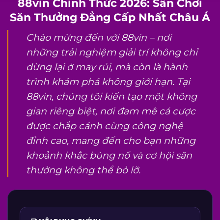
88vin Chính Thức 2026: Sân Chơi
Săn Thưởng Đẳng Cấp Nhất Châu Á
Chào mừng đến với 88vin – nơi
những trải nghiệm giải trí không chỉ
dừng lại ở may rủi, mà còn là hành
trình khám phá không giới hạn. Tại
88vin, chúng tôi kiến tạo một không
gian riêng biệt, nơi đam mê cá cược
được chắp cánh cùng công nghệ
đỉnh cao, mang đến cho bạn những
khoảnh khắc bùng nổ và cơ hội săn
thưởng không thể bỏ lỡ.